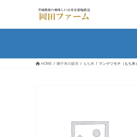
コ
ナ
ン
ビ
テ
ゲ
ン
ー
ツ
シ
へ
ョ
ス
ン
キ
に
ッ
移
HOME
獅子米の販売
もち米
マンゲツモチ（もち米）
プ
動