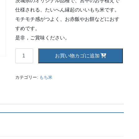
茨城県のオリジナル品種で、宮中のお手植えで
仕様される、たいへん縁起のいいもち米です。
モチモチ感がつよく、お赤飯やお餅などにおす
すめです。
是非，ご賞味ください。
マ
お買い物カゴに追加
ン
ゲ
ツ
カテゴリー:
もち米
モ
チ
（も
ち
米）
[精
米・
１