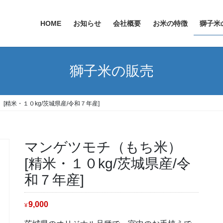
HOME
お知らせ
会社概要
お米の特徴
獅子米
獅子米の販売
[精米・１０kg/茨城県産/令和７年産]
マンゲツモチ（もち米）
[精米・１０kg/茨城県産/令
和７年産]
9,000
¥