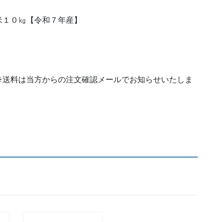
０
kg/
１０㎏【令和７年産】
茨
城
。
県
産/
令
※送料は当方からの注文確認メールでお知らせいたしま
和
７
年
産]
個