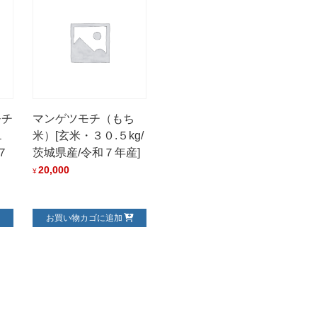
モチ
マンゲツモチ（もち
１
米）[玄米・３０.５kg/
７
茨城県産/令和７年産]
20,000
¥
お買い物カゴに追加