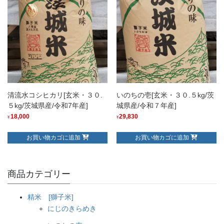
清流水コシヒカリ[玄米・３０.
いのちの壱[玄米・３０.５kg/茨
５kg/茨城県産/令和7年産]
城県産/令和７年産]
18,000
29,830
¥
¥
お買い物カゴに追加
お買い物カゴに追加
商品カテゴリー
精米 [獅子米]
にじのきらめき