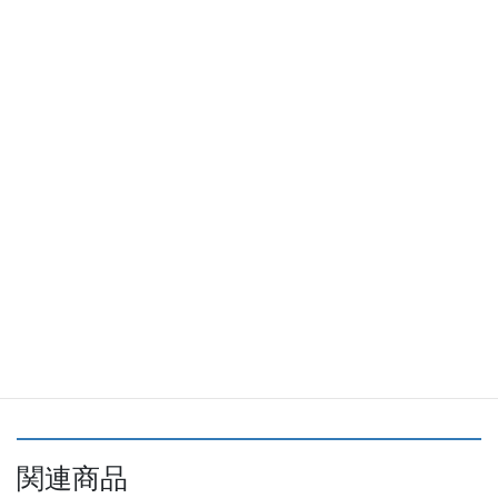
米・
３
０.
説明
５
kg/
茨
城
商品名 ゆうだい２１ 玄米３０.５㎏【令和６年産】
県
産 地 茨城県石岡市
産/
内 容 玄米でお届けしますので、お好みの白度で精米で
令
きます。
和
消費税 表示価格に含まれています
７
配送料
１２０サイズ（重量ゆうパック）
※送料は当方か
年
らの注文確認メールでお知らせいたします。
産]
個
お支払い方法 銀行振込み・代引き
関連商品