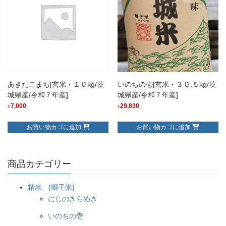
あきたこまち[玄米・１０kg/茨
いのちの壱[玄米・３０.５kg/茨
城県産/令和７年産]
城県産/令和７年産]
7,000
29,830
¥
¥
お買い物カゴに追加
お買い物カゴに追加
商品カテゴリー
精米 [獅子米]
にじのきらめき
いのちの壱