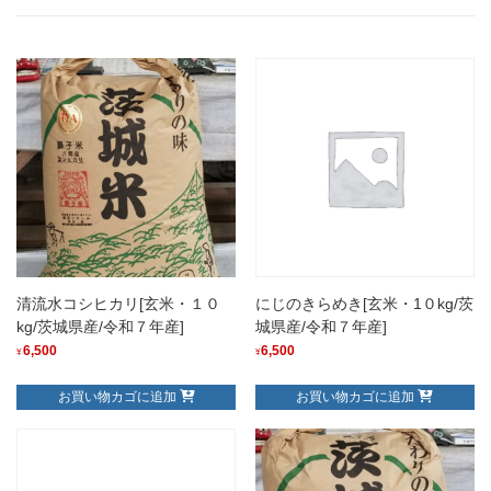
清流水コシヒカリ[玄米・１０
にじのきらめき[玄米・1０kg/茨
kg/茨城県産/令和７年産]
城県産/令和７年産]
6,500
6,500
¥
¥
お買い物カゴに追加
お買い物カゴに追加